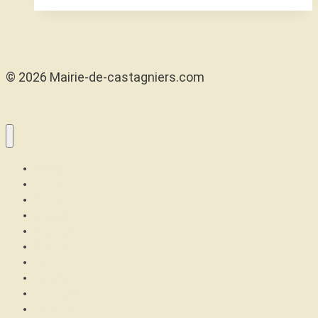
© 2026 Mairie-de-castagniers.com
Maison
Confort
Santé
Articles
High tech
Finance
Jeux
Famille
Cuisinons
Musique