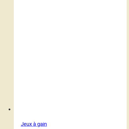
Jeux à gain