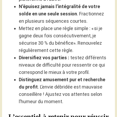
N’épuisez jamais l’intégralité de votre
solde en une seule session
. Fractionnez
en plusieurs séquences courtes.
Mettez en place une règle simple : « si je
gagne deux fois consécutivement, je
sécurise 30 % du bénéfice». Renouvelez
régulièrement cette règle.
Diversifiez vos parties :
testez différents
niveaux de difficulté pour ressentir ce qui
correspond le mieux à votre profil.
Distinguez amusement pur et recherche
du profit
. L’envie débridée est mauvaise
conseillère ! Ajustez vos attentes selon
l’humeur du moment.
L’essentiel à retenir pour réussir