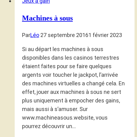
Jeux à gain
Machines à sous
Par
Léo
27 septembre 2016
1 février 2023
Si au départ les machines à sous
disponibles dans les casinos terrestres
étaient faites pour se faire quelques
argents voir toucher le jackpot, l’arrivée
des machines virtuelles a changé cela. En
effet, jouer aux machines à sous ne sert
plus uniquement à empocher des gains,
mais aussi à s’amuser. Sur
www.machineasous.website, vous
pourrez découvrir un…