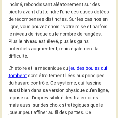
incliné, rebondissant aléatoirement sur des
picots avant d’atteindre l’une des cases dotées
de récompenses distinctes. Sur les casinos en
ligne, vous pouvez choisir votre mise et parfois
le niveau de risque ou le nombre de rangées.
Plus le niveau est élevé, plus les gains
potentiels augmentent, mais également la
difficulté.
L’histoire et la mécanique du
jeu des boules qui
tombent
sont étroitement liées aux principes
du hasard contrôlé. Ce système, qui fascine
aussi bien dans sa version physique qu’en ligne,
repose sur l’imprévisibilité des trajectoires
mais aussi sur des choix stratégiques que le
joueur peut affiner au fil des parties. Ce