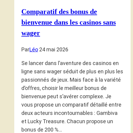
Comparatif des bonus de
bienvenue dans les casinos sans
wager
Par
Léo
24 mai 2026
Se lancer dans l’aventure des casinos en
ligne sans wager séduit de plus en plus les
passionnés de jeux. Mais face à la variété
d’offres, choisir le meilleur bonus de
bienvenue peut s’avérer complexe. Je
vous propose un comparatif détaillé entre
deux acteurs incontournables : Gambiva
et Lucky Treasure. Chacun propose un
bonus de 200 %…