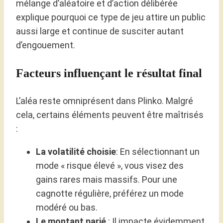
mélange d’aléatoire et d’action délibérée
explique pourquoi ce type de jeu attire un public
aussi large et continue de susciter autant
d’engouement.
Facteurs influençant le résultat final
L’aléa reste omniprésent dans Plinko. Malgré
cela, certains éléments peuvent être maîtrisés
:
La volatilité choisie
: En sélectionnant un
mode « risque élevé », vous visez des
gains rares mais massifs. Pour une
cagnotte régulière, préférez un mode
modéré ou bas.
Le montant parié
: Il impacte évidemment