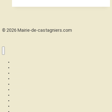
© 2026 Mairie-de-castagniers.com
Maison
Confort
Santé
Articles
High tech
Finance
Jeux
Famille
Cuisinons
Musique