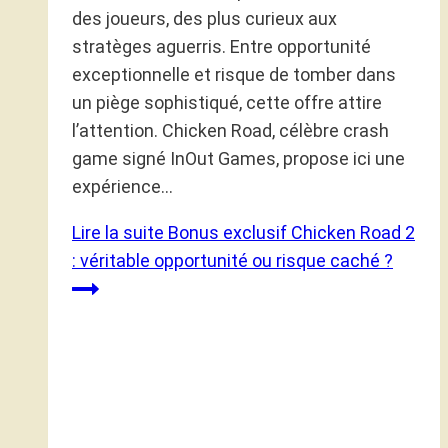
des joueurs, des plus curieux aux
stratèges aguerris. Entre opportunité
exceptionnelle et risque de tomber dans
un piège sophistiqué, cette offre attire
l’attention. Chicken Road, célèbre crash
game signé InOut Games, propose ici une
expérience…
Lire la suite
Bonus exclusif Chicken Road 2
: véritable opportunité ou risque caché ?