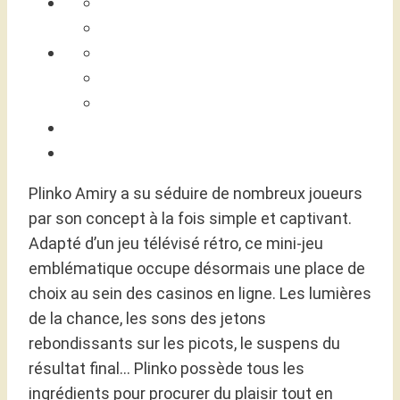
Plinko Amiry a su séduire de nombreux joueurs
par son concept à la fois simple et captivant.
Adapté d’un jeu télévisé rétro, ce mini-jeu
emblématique occupe désormais une place de
choix au sein des casinos en ligne. Les lumières
de la chance, les sons des jetons
rebondissants sur les picots, le suspens du
résultat final… Plinko possède tous les
ingrédients pour procurer du plaisir tout en