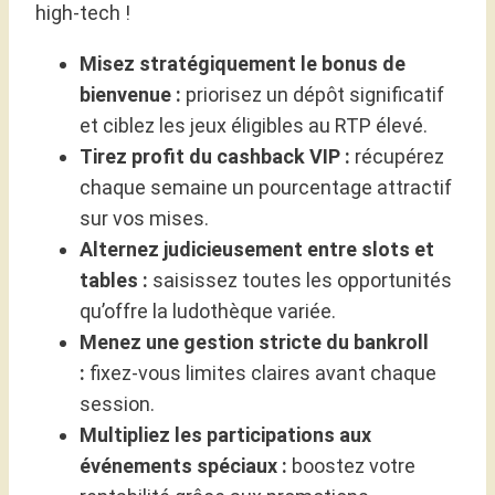
high-tech !
Misez stratégiquement le bonus de
bienvenue :
priorisez un dépôt significatif
et ciblez les jeux éligibles au RTP élevé.
Tirez profit du cashback VIP :
récupérez
chaque semaine un pourcentage attractif
sur vos mises.
Alternez judicieusement entre slots et
tables :
saisissez toutes les opportunités
qu’offre la ludothèque variée.
Menez une gestion stricte du bankroll
:
fixez-vous limites claires avant chaque
session.
Multipliez les participations aux
événements spéciaux :
boostez votre