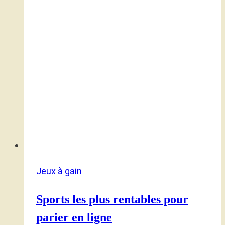
Jeux à gain
Sports les plus rentables pour
parier en ligne