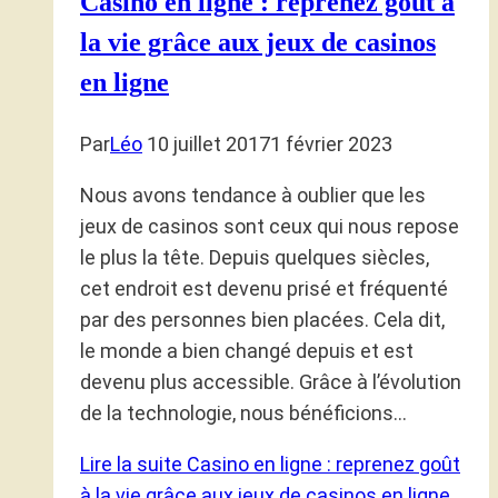
Casino en ligne : reprenez goût à
la vie grâce aux jeux de casinos
en ligne
Par
Léo
10 juillet 2017
1 février 2023
Nous avons tendance à oublier que les
jeux de casinos sont ceux qui nous repose
le plus la tête. Depuis quelques siècles,
cet endroit est devenu prisé et fréquenté
par des personnes bien placées. Cela dit,
le monde a bien changé depuis et est
devenu plus accessible. Grâce à l’évolution
de la technologie, nous bénéficions…
Lire la suite
Casino en ligne : reprenez goût
à la vie grâce aux jeux de casinos en ligne