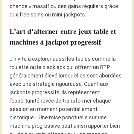
chance » massif ou des gains réguliers grâce
aux free spins ou mini-jackpots.
L’art d’alterner entre jeux table et
machines à jackpot progressif
J’invite à explorer aussi les tables comme la
roulette ou le blackjack qui offrent un RTP
généralement élevé lorsqu’elles sont abordées
avec une stratégie rigoureuse. Quant aux
jackpots progressifs, ils représentent
l’opportunité rêvée de transformer chaque
session en moment potentiellement
historique… Une mise ponctuelle sur une
machine progressive peut ainsi rapporter bien