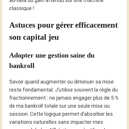
au-delà du gain attendu sur une machine
classique !
Astuces pour gérer efficacement
son capital jeu
Adopter une gestion saine du
bankroll
Savoir quand augmenter ou diminuer sa mise
reste fondamental. J’utilise souvent la règle du
fractionnement : ne jamais engager plus de 5 %
de ma bankroll totale sur une seule mise ou
session. Cette logique permet d’absorber les
variations naturelles sans impacter mes