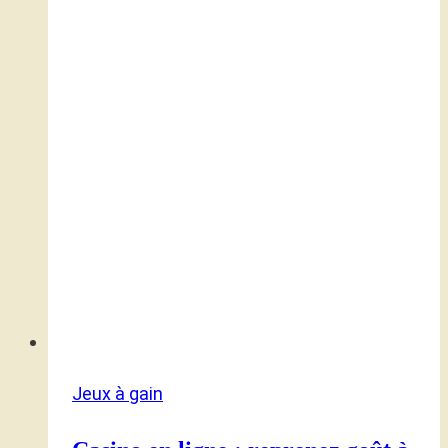
Jeux à gain