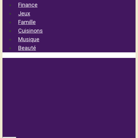
Finance
Jeux
Famille
Cuisinons
Musique
Beauté