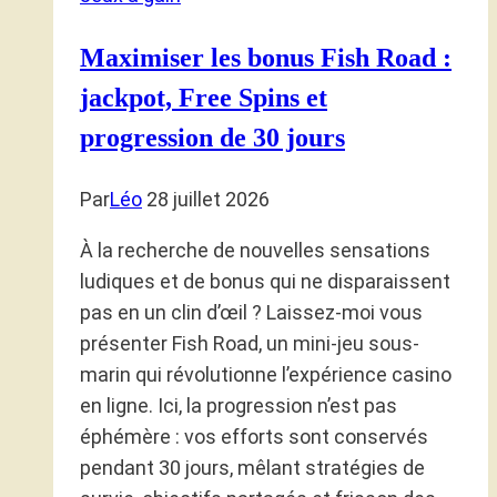
Maximiser les bonus Fish Road :
jackpot, Free Spins et
progression de 30 jours
Par
Léo
28 juillet 2026
À la recherche de nouvelles sensations
ludiques et de bonus qui ne disparaissent
pas en un clin d’œil ? Laissez-moi vous
présenter Fish Road, un mini-jeu sous-
marin qui révolutionne l’expérience casino
en ligne. Ici, la progression n’est pas
éphémère : vos efforts sont conservés
pendant 30 jours, mêlant stratégies de