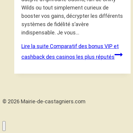
Wilds ou tout simplement curieux de
booster vos gains, décrypter les différents
systèmes de fidélité s’avère
indispensable. Je vous…
Lire la suite
Comparatif des bonus VIP et
cashback des casinos les plus réputés
© 2026 Mairie-de-castagniers.com