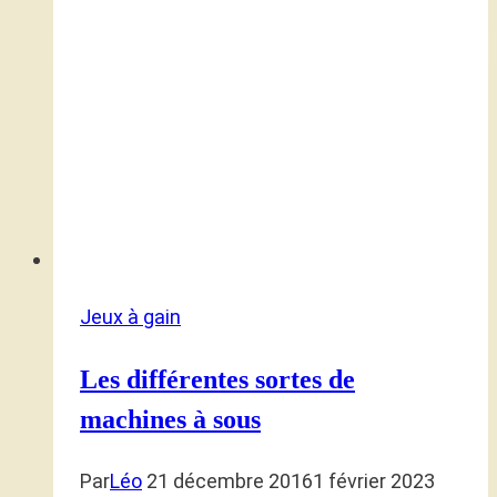
Jeux à gain
Les différentes sortes de
machines à sous
Par
Léo
21 décembre 2016
1 février 2023