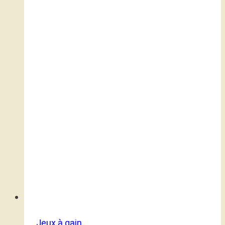
Jeux à gain