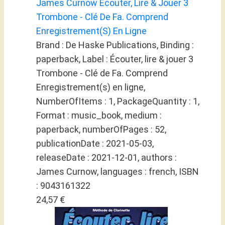
James Curnow Écouter, Lire & Jouer 3
Trombone - Clé De Fa. Comprend
Enregistrement(S) En Ligne
Brand : De Haske Publications, Binding :
paperback, Label : Écouter, lire & jouer 3
Trombone - Clé de Fa. Comprend
Enregistrement(s) en ligne,
NumberOfItems : 1, PackageQuantity : 1,
Format : music_book, medium :
paperback, numberOfPages : 52,
publicationDate : 2021-05-03,
releaseDate : 2021-12-01, authors :
James Curnow, languages : french, ISBN
: 9043161322
24,57 €