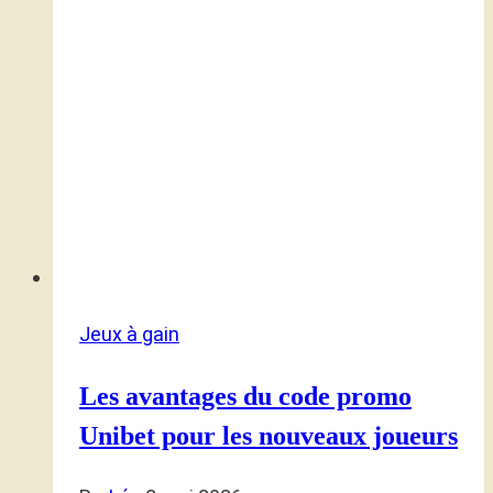
Jeux à gain
Les avantages du code promo
Unibet pour les nouveaux joueurs