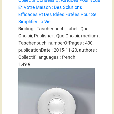
Collectif Conseils Et Astuces Pour Vous
Et Votre Maison : Des Solutions
Efficaces Et Des Idées Futées Pour Se
Simplifier La Vie
Binding : Taschenbuch, Label : Que
Choisir, Publisher : Que Choisir, medium :
Taschenbuch, numberOfPages : 400,
publicationDate : 2015-11-20, authors :
Collectif, languages : french
1,49 €