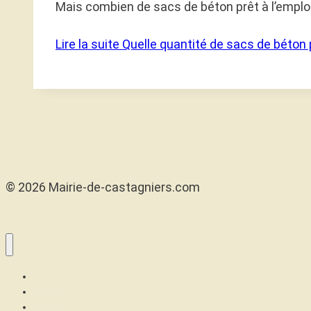
Mais combien de sacs de béton prêt à l’emplo
Lire la suite
Quelle quantité de sacs de béton p
© 2026 Mairie-de-castagniers.com
Maison
Confort
Santé