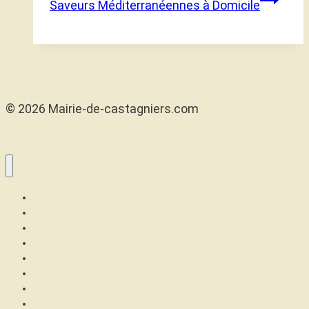
Saveurs Méditerranéennes à Domicile
© 2026 Mairie-de-castagniers.com
Maison
Confort
Santé
Articles
High tech
Finance
Jeux
Famille