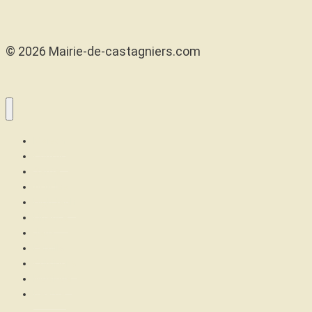
© 2026 Mairie-de-castagniers.com
Maison
Confort
Santé
Articles
High tech
Finance
Jeux
Famille
Cuisinons
Musique
Beauté