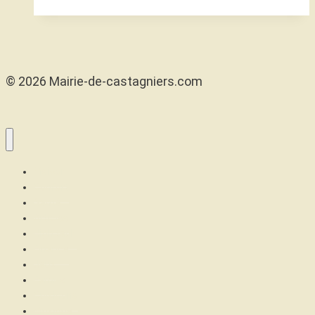
© 2026 Mairie-de-castagniers.com
Maison
Confort
Santé
Articles
High tech
Finance
Jeux
Famille
Cuisinons
Musique