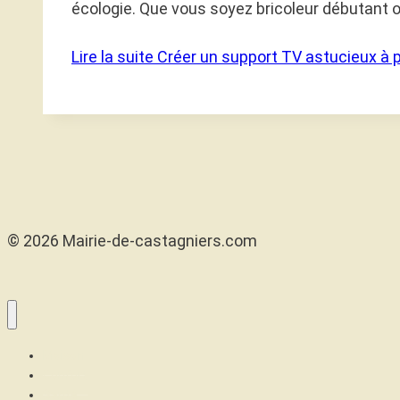
écologie. Que vous soyez bricoleur débutant 
Lire la suite
Créer un support TV astucieux à pa
© 2026 Mairie-de-castagniers.com
Maison
Confort
Santé