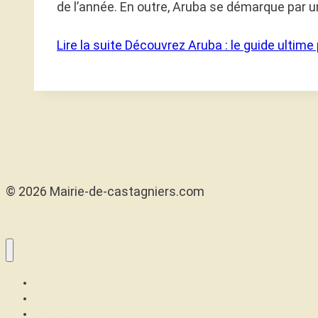
de l’année. En outre, Aruba se démarque par 
Lire la suite
Découvrez Aruba : le guide ultime 
© 2026 Mairie-de-castagniers.com
Maison
Confort
Santé