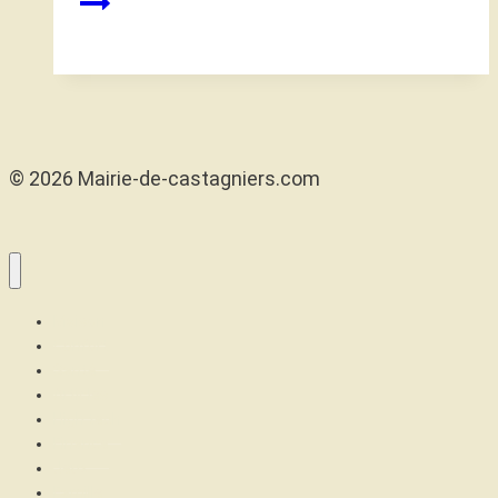
© 2026 Mairie-de-castagniers.com
Maison
Confort
Santé
Articles
High tech
Finance
Jeux
Famille