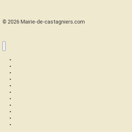
© 2026 Mairie-de-castagniers.com
Maison
Confort
Santé
Articles
High tech
Finance
Jeux
Famille
Cuisinons
Musique
Beauté