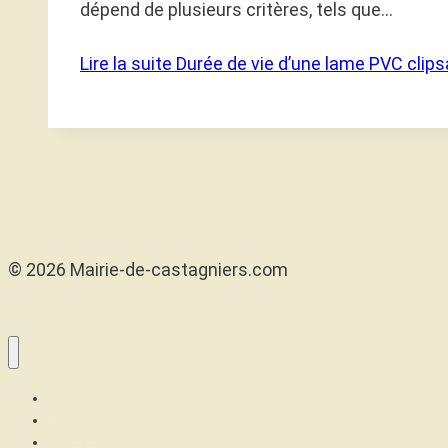
dépend de plusieurs critères, tels que…
Lire la suite
Durée de vie d’une lame PVC clip
© 2026 Mairie-de-castagniers.com
Maison
Confort
Santé