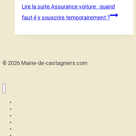
Lire la suite
Assurance voiture : quand
faut-il y souscrire temporairement ?
© 2026 Mairie-de-castagniers.com
Maison
Confort
Santé
Articles
High tech
Finance