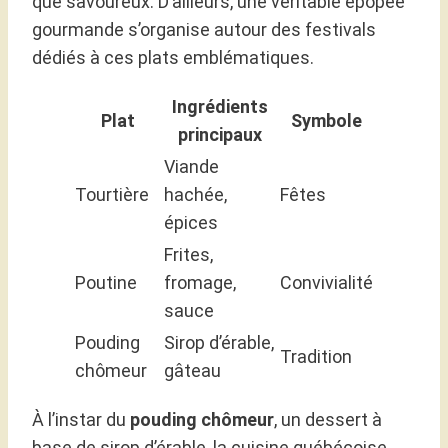
que savoureux. D’ailleurs, une véritable épopée
gourmande s’organise autour des festivals
dédiés à ces plats emblématiques.
Ingrédients
Plat
Symbole
principaux
Viande
Tourtière
hachée,
Fêtes
épices
Frites,
Poutine
fromage,
Convivialité
sauce
Pouding
Sirop d’érable,
Tradition
chômeur
gâteau
À l’instar du
pouding chômeur
, un dessert à
base de sirop d’érable, la cuisine québécoise